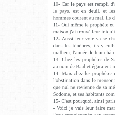
10- Car le pays est rempli d'
le pays, est en deuil, et l
hommes courent au mal, ils dé
11- Oui même le prophète et 
maison j'ai trouvé leur iniqui
12- Aussi leur voie va se ch
dans les ténèbres, ils y cul
malheur, l'année de leur chât
13- Chez les prophètes de Sam
au nom de Baal et égaraient m
14- Mais chez les prophètes de
l'obstination dans le menson
que nul ne revienne de sa m
Sodome, et ses habitants c
15- C'est pourquoi, ainsi par
- Voici je vais leur faire man
l'eau empoisonnée car, venan