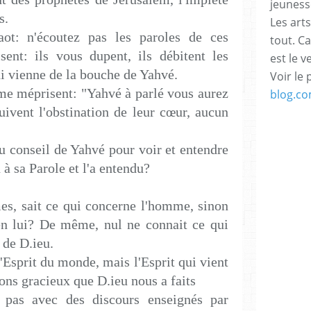
jeuness
s.
Les arts
ot: n'écoutez pas les paroles de ces
tout. C
sent: ils vous dupent, ils débitent les
est le v
ui vienne de la bouche de Yahvé.
Voir le 
 me méprisent: "Yahvé à parlé vous aurez
blog.c
uivent l'obstination de leur cœur, aucun
u conseil de Yahvé pour voir et entendre
 à sa Parole et l'a entendu?
es, sait ce qui concerne l'homme, sinon
 en lui? De même, nul ne connait ce qui
 de D.ieu.
'Esprit du monde, mais l'Esprit qui vient
dons gracieux que D.ieu nous a faits
 pas avec des discours enseignés par