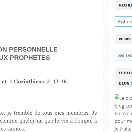
RECHE
NEWSL
ION PERSONNELLE
AUX PROPHETES
LE BL
8 et 1 Corinthiens 2 13-16
BLOG.
te, je tremble de tous mes membres. Je
Bienven
comme quelqu'un que le vie à dompté à
pour me
es saintes.
je trait