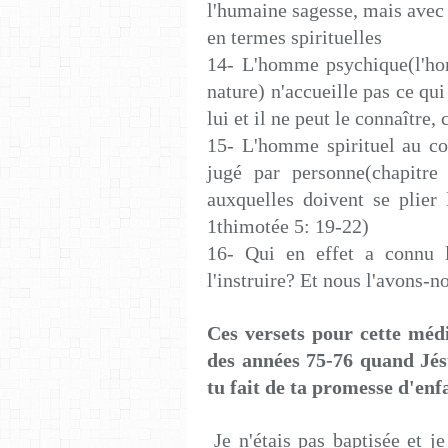
l'humaine sagesse, mais avec 
en termes spirituelles
14- L'homme psychique(l'hom
nature) n'accueille pas ce qui 
lui et il ne peut le connaître,
15- L'homme spirituel au con
jugé par personne(chapitre
auxquelles doivent se plier 
1thimotée 5: 19-22)
16- Qui en effet a connu 
l'instruire? Et nous l'avons-n
Ces versets pour cette médi
des années 75-76 quand Jés
tu fait de ta promesse d'enf
Je n'étais pas baptisée et je 