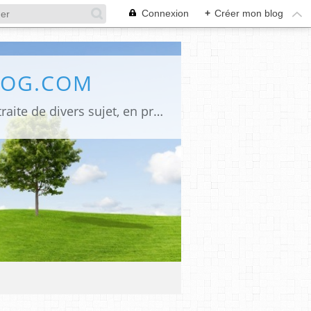
Connexion
+
Créer mon blog
LOG.COM
Bienvenue sur mon site Une innovation pour mes anciens lecteurs, désormais je traite de divers sujet, en premier La religion judéo chrétienne signé" Monique Emounah", pour ceux qui ne peuvent se déplacer à l'églises quelques soit la raison, et le lieu de leurs résidences ils peuvent suivre les offices du jour, la politique (LR) et les infos, la poésie et les arts en général. Mes écrits, signé (Alumacom) également mes promos de mes dernières parutions et quelquefois un rappel pour mes anciens écrits. Merci de votre attention,