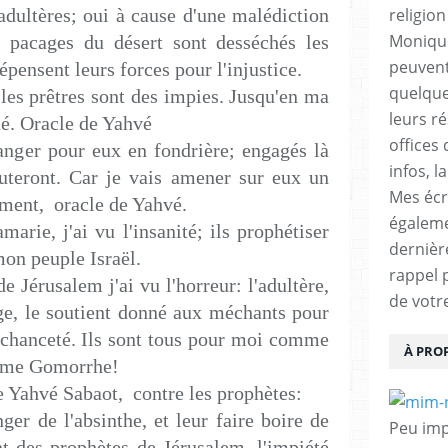
adultères; oui à cause d'une malédiction
religio
Monique
es pacages du désert sont desséchés les
peuvent
pensent leurs forces pour l'injustice.
quelques
les prêtres sont des impies. Jusqu'en ma
leurs ré
té. Oracle de Yahvé
offices 
anger pour eux en fondrière; engagés là
infos, l
buteront. Car je vais amener sur eux un
Mes écr
iment, oracle de Yahvé.
égalem
arie, j'ai vu l'insanité; ils prophétiser
dernièr
on peuple Israël.
rappel 
 Jérusalem j'ai vu l'horreur: l'adultère,
de votr
ge, le soutient donné aux méchants pour
échanceté. Ils sont tous pour moi comme
À PRO
omme Gomorrhe!
le Yahvé Sabaot, contre les prophètes:
ger de l'absinthe, et leur faire boire de
Peu impo
t des prophètes de Jérusalem, l'impiété