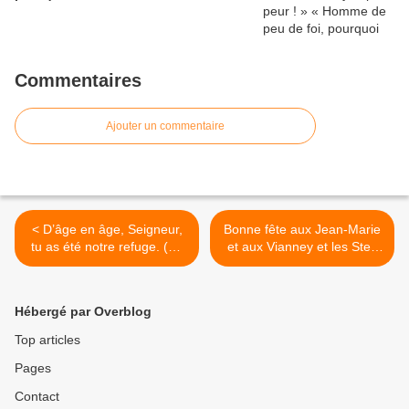
Commentaires
Ajouter un commentaire
< D’âge en âge, Seigneur,
Bonne fête aux Jean-Marie
tu as été notre refuge. (Ps
et aux Vianney et les Stes
89, 1)
âmes du 4 août >
Hébergé par Overblog
Top articles
Pages
Contact