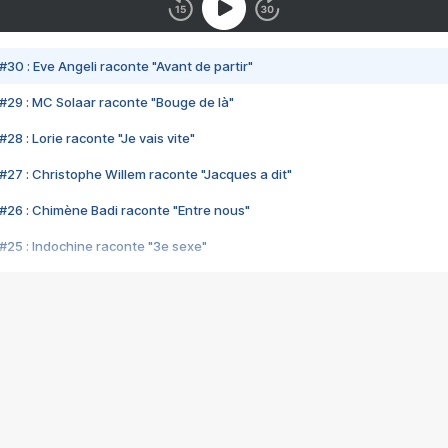
#30 : Eve Angeli raconte "Avant de partir"
#29 : MC Solaar raconte "Bouge de là"
28 : Lorie raconte "Je vais vite"
#27 : Christophe Willem raconte "Jacques a dit"
#26 : Chimène Badi raconte "Entre nous"
#25 : Indochine raconte "3e sexe"
#24 : Zaho raconte "C'est chelou"
#23 : Patrick Bruel raconte "Au café des délices"
#22 : Kyo raconte "Le chemin"
#21 : Nolwenn Leroy raconte "Cassé"
#20 : Patrick Hernandez raconte "Born to be alive"