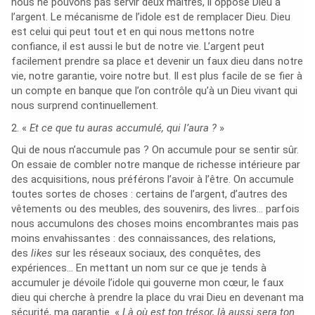
nous ne pouvons pas servir deux maîtres, il oppose Dieu à
l’argent. Le mécanisme de l’idole est de remplacer Dieu. Dieu
est celui qui peut tout et en qui nous mettons notre
confiance, il est aussi le but de notre vie. L’argent peut
facilement prendre sa place et devenir un faux dieu dans notre
vie, notre garantie, voire notre but. Il est plus facile de se fier à
un compte en banque que l’on contrôle qu’à un Dieu vivant qui
nous surprend continuellement.
2. «
Et ce que tu auras accumulé, qui l’aura ?
»
Qui de nous n’accumule pas ? On accumule pour se sentir sûr.
On essaie de combler notre manque de richesse intérieure par
des acquisitions, nous préférons l’avoir à l’être. On accumule
toutes sortes de choses : certains de l’argent, d’autres des
vêtements ou des meubles, des souvenirs, des livres… parfois
nous accumulons des choses moins encombrantes mais pas
moins envahissantes : des connaissances, des relations,
des
likes
sur les réseaux sociaux, des conquêtes, des
expériences… En mettant un nom sur ce que je tends à
accumuler je dévoile l’idole qui gouverne mon cœur, le faux
dieu qui cherche à prendre la place du vrai Dieu en devenant ma
sécurité, ma garantie. «
Là où est ton trésor, là aussi sera ton