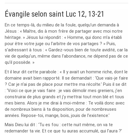
Évangile selon saint Luc 12, 13-21
En ce temps-là, du milieu de la foule, quelqu’un demanda à
Jésus : « Maître, dis à mon frère de partager avec moi notre
héritage. » Jésus lui répondit : « Homme, qui donc m’a établi
pour être votre juge ou l’arbitre de vos partages ? » Puis,
s’adressant à tous : « Gardez-vous bien de toute avidité, car la
vie de quelqu’un, même dans l’abondance, ne dépend pas de ce
qu’il possède. »
Et il leur dit cette parabole : « Il y avait un homme riche, dont le
domaine avait bien rapporté. Il se demandait : ‘Que vais-je faire
? Car je n’ai pas de place pour mettre ma récolte.’ Puis il se dit
: ‘Voici ce que je vais faire : je vais démolir mes greniers, j’en
construirai de plus grands et j’y mettrai tout mon blé et tous
mes biens. Alors je me dirai à moi-même : Te voilà donc avec
de nombreux biens à ta disposition, pour de nombreuses
années. Repose-toi, mange, bois, jouis de l’existence.’
Mais Dieu lui dit : ‘Tu es fou : cette nuit même, on va te
redemander ta vie. Et ce que tu auras accumulé, qui l’aura ?’