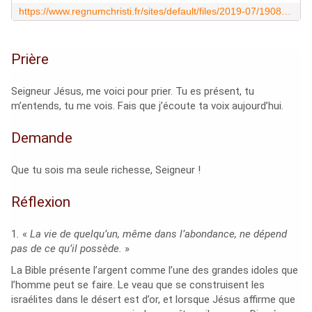
https://www.regnumchristi.fr/sites/default/files/2019-07/190804%20Lc%2012%2C%2013-21%20Ce%20que%20tu%20auras%20accumul%C3%A9%2C%20qui%20l%E2%80%99aura.mp3
Prière
Seigneur Jésus, me voici pour prier. Tu es présent, tu
m’entends, tu me vois. Fais que j’écoute ta voix aujourd’hui.
Demande
Que tu sois ma seule richesse, Seigneur !
Réflexion
1
.
«
La vie de quelqu’un, même dans l’abondance, ne dépend
pas de ce qu’il possède.
»
La Bible présente l’argent comme l’une des grandes idoles que
l’homme peut se faire. Le veau que se construisent les
israélites dans le désert est d’or, et lorsque Jésus affirme que