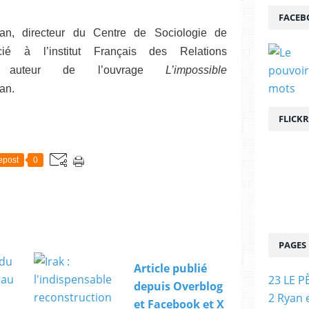
FACEB
an, directeur du Centre de Sociologie de
cié à l’institut Français des Relations
t auteur de l’ouvrage
L’impossible
an.
FLICKR
epost
0
PAGES
Article publié
23 LE P
depuis Overblog
2 Ryan 
et Facebook et X