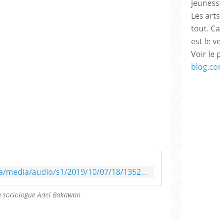
jeuness
Les arts
tout. C
est le v
Voir le 
blog.c
https://media.vaticannews.va/media/audio/s1/2019/10/07/18/135271778_F135271778.mp3
u sociologue Adel Bakawan