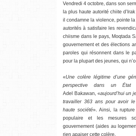
Vendredi 4 octobre, dans son serme
la plus haute autorité chiite d’Ir
il condamne la violence, pointe l
autorités à satisfaire les revendi
chiisme dans le pays, Moqtada Sa
gouvernement et des élections an
paroles qui résonnent dans le pa
pour la plupart des jeunes, qui n’
«
Une colère légitime d’une gén
perspective dans un État
Adel Bakawan, «
aujourd’hui un j
travailler 363 ans pour avoir l
haute société
». Ainsi, la rupture
populaire et les mesures s
gouvernement (aides au logemen
rien apaiser cette colère.