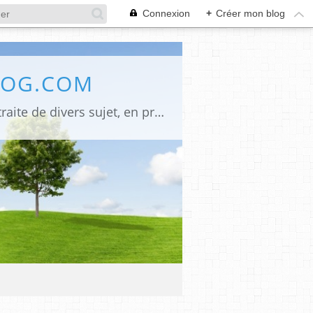
Connexion
+
Créer mon blog
LOG.COM
Bienvenue sur mon site Une innovation pour mes anciens lecteurs, désormais je traite de divers sujet, en premier La religion judéo chrétienne signé" Monique Emounah", pour ceux qui ne peuvent se déplacer à l'églises quelques soit la raison, et le lieu de leurs résidences ils peuvent suivre les offices du jour, la politique (LR) et les infos, la poésie et les arts en général. Mes écrits, signé (Alumacom) également mes promos de mes dernières parutions et quelquefois un rappel pour mes anciens écrits. Merci de votre attention,