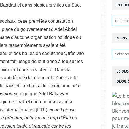
RECHE
à Bagdad et dans plusieurs villes du Sud.
sociaux, cette première contestation
n place du gouvernement d'Adel Abdel
'émane d'aucune organisation politique ou
NEWSL
miers rassemblements avaient été
au et des balles en caoutchouc, très vite
ement fait usage de leur arme à feu sur les
ouvement dans la violence. Dans la
LE BL
tés ont décidé de refermer la Zone verte,
BLOG.
 du pays et l’ambassade américaine. «
Le
panique
», explique Adel Bakawan,
gie de l’Irak et chercheur associé à
ns Internationales (IFRI), «
car il pense
Bienven
pour me
se préparer, qu’il y a un coup d’État en
je trait
ression totale et radicale contre les