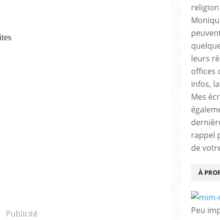
religio
Monique
peuvent
ites
quelques
leurs ré
offices 
infos, l
Mes écr
égalem
dernièr
rappel 
de votr
À PRO
Peu impo
Publicité