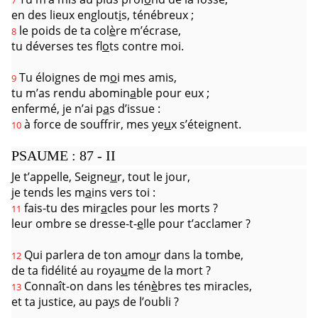
7
en des lieux englout
i
s, ténébreux ;
le poids de ta col
è
re m’écrase,
8
tu déverses tes fl
o
ts contre moi.
Tu éloignes de m
o
i mes amis,
9
tu m’as rendu abomin
a
ble pour eux ;
enfermé, je n’ai p
a
s d’issue :
à force de souffrir, mes ye
u
x s’éteignent.
10
PSAUME : 87 - II
Je t’appelle, Seigne
u
r, tout le jour,
je tends les m
a
ins vers toi :
fais-tu des mir
a
cles pour les morts ?
11
leur ombre se dresse-t-
e
lle pour t’acclamer ?
Qui parlera de ton amo
u
r dans la tombe,
12
de ta fidélité au roya
u
me de la mort ?
Connaît-on dans les tén
è
bres tes miracles,
13
et ta justice, au pa
y
s de l’oubli ?