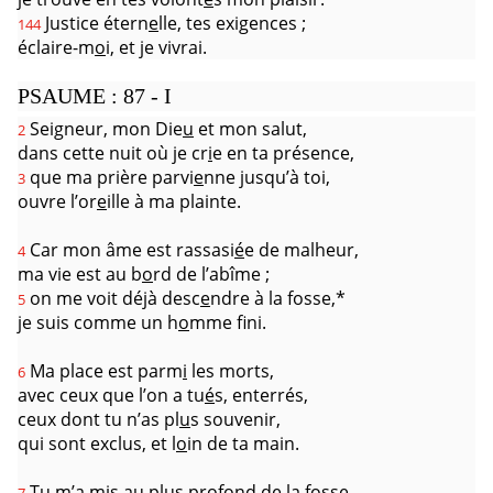
Justice étern
e
lle, tes exigences ;
144
éclaire-m
o
i, et je vivrai.
PSAUME : 87 - I
Seigneur, mon Die
u
et mon salut,
2
dans cette nuit où je cr
i
e en ta présence,
que ma prière parvi
e
nne jusqu’à toi,
3
ouvre l’or
e
ille à ma plainte.
Car mon âme est rassasi
é
e de malheur,
4
ma vie est au b
o
rd de l’abîme ;
on me voit déjà desc
e
ndre à la fosse,*
5
je suis comme un h
o
mme fini.
Ma place est parm
i
les morts,
6
avec ceux que l’on a tu
é
s, enterrés,
ceux dont tu n’as pl
u
s souvenir,
qui sont exclus, et l
o
in de ta main.
Tu m’a mis au plus prof
o
nd de la fosse,