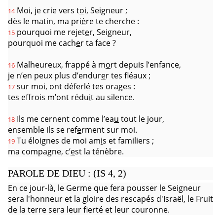
Moi, je crie vers t
o
i, Seigneur ;
14
dès le matin, ma pri
è
re te cherche :
pourquoi me rejet
e
r, Seigneur,
15
pourquoi me cach
e
r ta face ?
Malheureux, frappé à m
o
rt depuis l’enfance,
16
je n’en peux plus d’endur
e
r tes fléaux ;
sur moi, ont déferl
é
tes orages :
17
tes effrois m’ont rédu
i
t au silence.
Ils me cernent comme l’ea
u
tout le jour,
18
ensemble ils se ref
e
rment sur moi.
Tu éloignes de moi am
i
s et familiers ;
19
ma compagne, c’
e
st la ténèbre.
PAROLE DE DIEU : (IS 4, 2)
En ce jour-là, le Germe que fera pousser le Seigneur
sera l'honneur et la gloire des rescapés d'Israël, le Fruit
de la terre sera leur fierté et leur couronne.