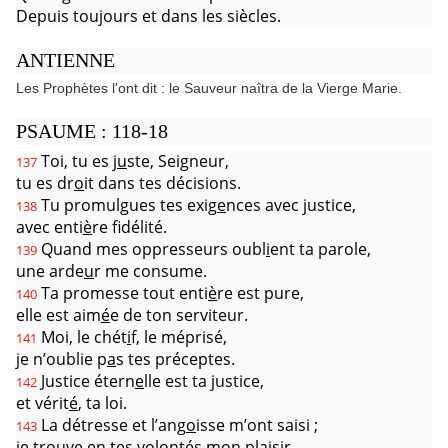
Depuis toujours et dans les siècles.
ANTIENNE
Les Prophètes l'ont dit : le Sauveur naîtra de la Vierge Marie.
PSAUME : 118-18
Toi, tu es j
u
ste, Seigneur,
137
tu es dr
o
it dans tes décisions.
Tu promulgues tes exig
e
nces avec justice,
138
avec enti
è
re fidélité.
Quand mes oppresseurs oubl
i
ent ta parole,
139
une arde
u
r me consume.
Ta promesse tout enti
è
re est pure,
140
elle est aim
é
e de ton serviteur.
Moi, le chét
i
f, le méprisé,
141
je n’oublie p
a
s tes préceptes.
Justice étern
e
lle est ta justice,
142
et vérit
é
, ta loi.
La détresse et l’ang
o
isse m’ont saisi ;
143
je trouve en tes volont
é
s mon plaisir.