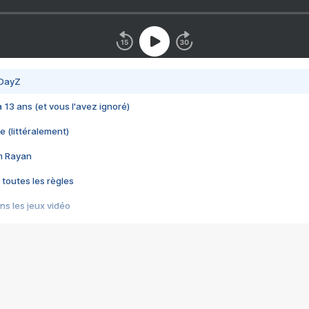
 DayZ
 a 13 ans (et vous l'avez ignoré)
e (littéralement)
im Rayan
 toutes les règles
s les jeux vidéo
us choquant de Rockstar ? - Le scandale BULLY
e plus moche de Steam
du RÊVE tourne au CAUCHEMAR
pendant 8 heures