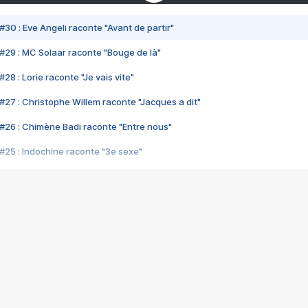
#30 : Eve Angeli raconte "Avant de partir"
#29 : MC Solaar raconte "Bouge de là"
28 : Lorie raconte "Je vais vite"
#27 : Christophe Willem raconte "Jacques a dit"
#26 : Chimène Badi raconte "Entre nous"
#25 : Indochine raconte "3e sexe"
#24 : Zaho raconte "C'est chelou"
#23 : Patrick Bruel raconte "Au café des délices"
#22 : Kyo raconte "Le chemin"
#21 : Nolwenn Leroy raconte "Cassé"
#20 : Patrick Hernandez raconte "Born to be alive"
#19 : Lorie raconte "Près de moi"