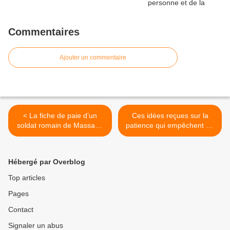
Commentaires
Ajouter un commentaire
< La fiche de paie d’un
Ces idées reçues sur la
soldat romain de Massada
patience qui empêchent de
révèle son dénuement
bien éduquer ses enfants >
Hébergé par Overblog
Top articles
Pages
Contact
Signaler un abus