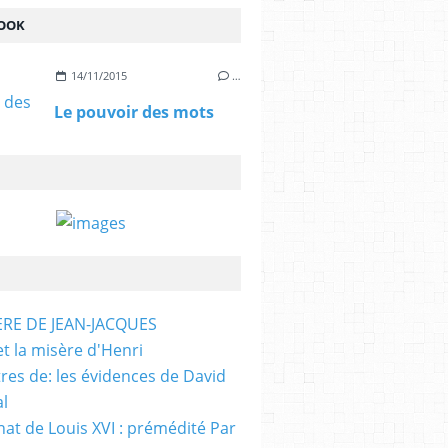
OOK
14/11/2015
…
Le pouvoir des mots
ÈRE DE JEAN-JACQUES
et la misère d'Henri
tres de: les évidences de David
al
nat de Louis XVI : prémédité Par