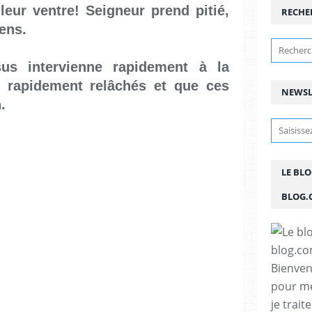
eur ventre! Seigneur prend pitié,
RECHE
ens.
us intervienne rapidement à la
s rapidement relâchés et que ces
NEWSL
.
LE BL
BLOG.
Bienven
pour me
je trait