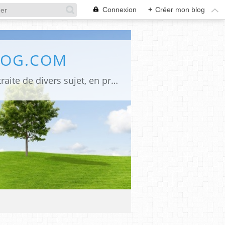
Connexion
+
Créer mon blog
LOG.COM
Bienvenue sur mon site Une innovation pour mes anciens lecteurs, désormais je traite de divers sujet, en premier La religion judéo chrétienne signé" Monique Emounah", pour ceux qui ne peuvent se déplacer à l'églises quelques soit la raison, et le lieu de leurs résidences ils peuvent suivre les offices du jour, la politique (LR) et les infos, la poésie et les arts en général. Mes écrits, signé (Alumacom) également mes promos de mes dernières parutions et quelquefois un rappel pour mes anciens écrits. Merci de votre attention,