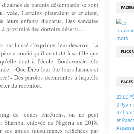
s dizaines de parents désemparés se sont
FACEB
 lycée. Certains pleuraient et criaient,
de leurs enfants disparus. Des sandales
à proximité des dortoirs déserts...
s ont laissé s’exprimer leur désarroi. La
FLICKR
père a confié qu'il avait dit à sa fille que
u'elle était à l'école. Bouleversée elle
mée: «Que Dieu leur ôte leurs larmes et
urer!» Des paroles déchirantes à laquelle
PAGES
orter du réconfort.
23 LE P
2 Ryan 
3 chapi
ing de jeunes chrétiens, on ne peut
et Pasc
 Sharibu, enlevée au Nigéria en 2018.
Assassi
tir ses amies musulmanes relâchées par