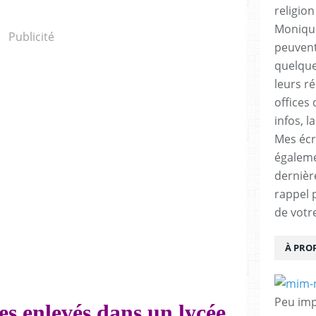
religio
Monique
Publicité
peuvent
quelques
leurs ré
offices 
infos, l
Mes écr
égalem
dernièr
rappel 
de votr
À PRO
Peu impo
es enlevés dans un lycée