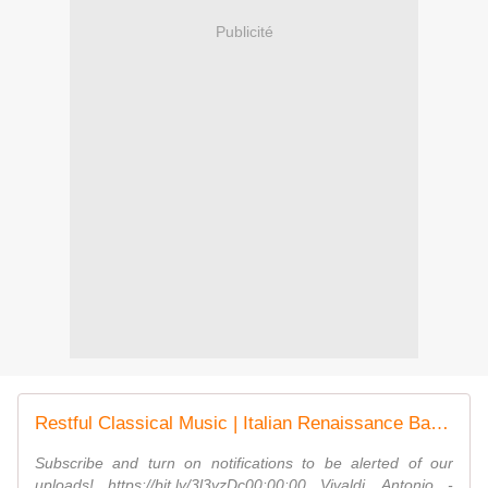
Publicité
Restful Classical Music | Italian Renaissance Baroque Peaceful Relaxing Music
Subscribe and turn on notifications to be alerted of our
uploads! https://bit.ly/3l3yzDc00:00:00 Vivaldi, Antonio -