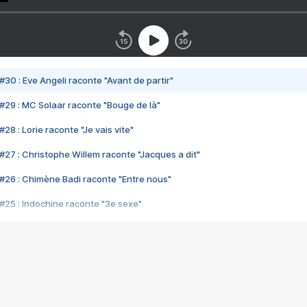
#30 : Eve Angeli raconte "Avant de partir"
#29 : MC Solaar raconte "Bouge de là"
28 : Lorie raconte "Je vais vite"
#27 : Christophe Willem raconte "Jacques a dit"
#26 : Chimène Badi raconte "Entre nous"
#25 : Indochine raconte "3e sexe"
#24 : Zaho raconte "C'est chelou"
#23 : Patrick Bruel raconte "Au café des délices"
#22 : Kyo raconte "Le chemin"
#21 : Nolwenn Leroy raconte "Cassé"