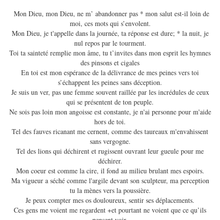
Mon Dieu, mon Dieu, ne m’ abandonner pas * mon salut est-il loin de
moi, ces mots qui s’envolent.
Mon Dieu, je t'appelle dans la journée, ta réponse est dure; * la nuit, je
nul repos par le tourment.
Toi ta sainteté remplie mon âme, tu t’invites dans mon esprit les hymnes
des pinsons et cigales
En toi est mon espérance de la délivrance de mes peines vers toi
s’échappent les peines sans déception.
Je suis un ver, pas une femme souvent raillée par les incrédules de ceux
qui se présentent de ton peuple.
Ne sois pas loin mon angoisse est constante, je n'ai personne pour m'aide
hors de toi.
Tel des fauves ricanant me cernent, comme des taureaux m'envahissent
sans vergogne.
Tel des lions qui déchirent et rugissent ouvrant leur gueule pour me
déchirer.
Mon coeur est comme la cire, il fond au milieu brulant mes espoirs.
Ma vigueur a séché comme l'argile devant son sculpteur, ma perception
tu la mènes vers la poussière.
Je peux compter mes os douloureux, sentir ses déplacements.
Ces gens me voient me regardent +et pourtant ne voient que ce qu’ils
pensent voir.