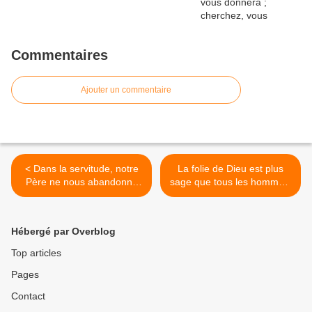
Commentaires
Ajouter un commentaire
< Dans la servitude, notre
La folie de Dieu est plus
Père ne nous abandonne
sage que tous les hommes,
pas, Jésus nous envoie
et la faiblesse de Dieu est
proclamer le règne de Dieu
plus forte que tous les
proche
hommes » (1Co 1,25). >
Hébergé par Overblog
Top articles
Pages
Contact