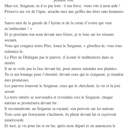
Mais toi, Seigneur, tu n’es pas loin : ô ma force, viens vite à mon aide !
Préserve ma vie de l'épée, arrache-moi aux griffes des êtres sans honneurs
;
Sauve-moi de la gueule de l’hyène et de la corne d’ivoire qui veut
m’embrocher ! +
Et je proclame ton nom devant mes frères, je te loue sur les réseaux
sociaux.
Vous qui craignez notre Père, louez le Seigneur, + glorifiez-le, vous tous
redoutez-le.
Le Père ne Dédaigne pas le pauvre, il écoute le malheureux dans sa
misère
Il ne se voile pas la face devant lui, pour mieux entendre nos plaintes.
Tu es ma louange pour l’éternité; devant ceux qui te craignent, je tiendrai
mes promesses.
Les pauvres loueront le Seigneur, ceux qui le cherchent, la vie et la joie
seront
La terre entière se souviendra et reviendra vers le Seigneur, chaque
nations se prosternera devant lui :
Il reconnaitront, au Seigneur sa royauté, son pouvoir sur les nations
Tous ceux qui festoyaient s'inclinent, ils plient devant lui et reçoivent
miséricorde.
Et moi, je vis pour lui et en lui; après mon départ et on annoncera le