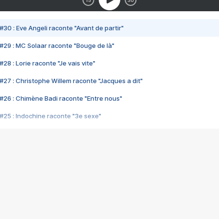
#30 : Eve Angeli raconte "Avant de partir"
#29 : MC Solaar raconte "Bouge de là"
28 : Lorie raconte "Je vais vite"
#27 : Christophe Willem raconte "Jacques a dit"
#26 : Chimène Badi raconte "Entre nous"
#25 : Indochine raconte "3e sexe"
#24 : Zaho raconte "C'est chelou"
#23 : Patrick Bruel raconte "Au café des délices"
#22 : Kyo raconte "Le chemin"
#21 : Nolwenn Leroy raconte "Cassé"
#20 : Patrick Hernandez raconte "Born to be alive"