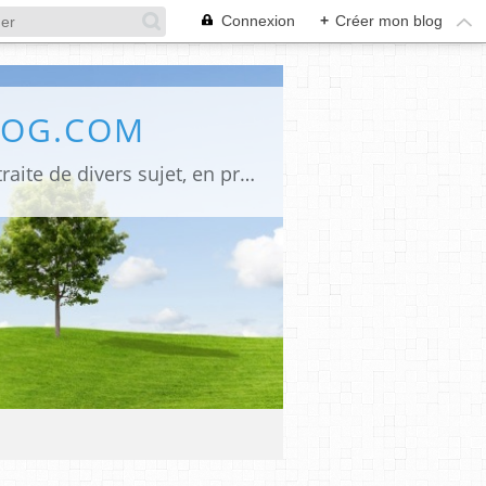
Connexion
+
Créer mon blog
LOG.COM
Bienvenue sur mon site Une innovation pour mes anciens lecteurs, désormais je traite de divers sujet, en premier La religion judéo chrétienne signé" Monique Emounah", pour ceux qui ne peuvent se déplacer à l'églises quelques soit la raison, et le lieu de leurs résidences ils peuvent suivre les offices du jour, la politique (LR) et les infos, la poésie et les arts en général. Mes écrits, signé (Alumacom) également mes promos de mes dernières parutions et quelquefois un rappel pour mes anciens écrits. Merci de votre attention,