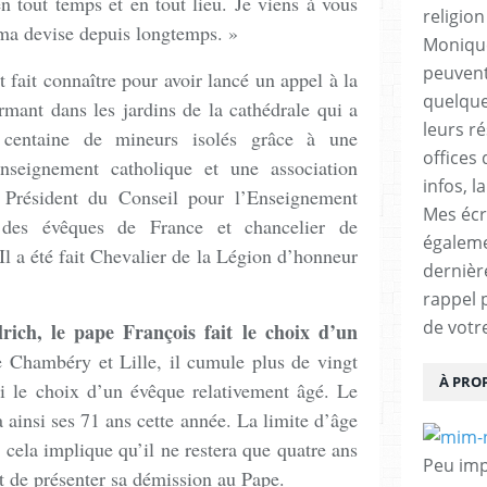
 tout temps et en tout lieu. Je viens à vous
religio
t ma devise depuis longtemps. »
Monique
peuvent
 fait connaître pour avoir lancé un appel à la
quelques
ormant dans les jardins de la cathédrale qui a
leurs ré
e centaine de mineurs isolés grâce à une
offices 
’Enseignement catholique et une association
infos, l
nt Président du Conseil pour l’Enseignement
Mes écr
 des évêques de France et chancelier de
égalem
 Il a été fait Chevalier de la Légion d’honneur
dernièr
rappel 
de votr
ch, le pape François fait le choix d’un
e Chambéry et Lille, il cumule plus de vingt
À PRO
si le choix d’un évêque relativement âgé. Le
 ainsi ses 71 ans cette année. La limite d’âge
 cela implique qu’il ne restera que quatre ans
Peu impo
nt de présenter sa démission au Pape.