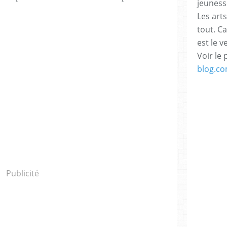
jeuness
Les arts
tout. C
est le v
Voir le 
blog.c
Publicité