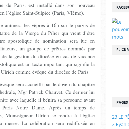
e de Paris, est installé dans son nouveau
FACEB
en l’église Saint-Sulpice (Paris, VIème).
e animera les vêpres à 16h sur le parvis de
atue de la Vierge du Pilier qui vient d’être
ettre apostolique de nomination sera lue en
ltateurs, un groupe de prêtres nommés par
FLICKR
é de la gestion du diocèse en cas de vacance
stolique est un texte important qui signifie la
Ulrich comme évêque du diocèse de Paris.
 évêque sera accueilli par le doyen du chapitre
athédrale, Mgr Patrick Chauvet. Ce dernier lui
énite avec laquelle il bénira sa personne avant
PAGES
rte Paris Notre Dame. Après un temps de
le, Monseigneur Ulrich se rendra à l’église
23 LE P
la messe. La célébration sera rediffusée en
2 Ryan 