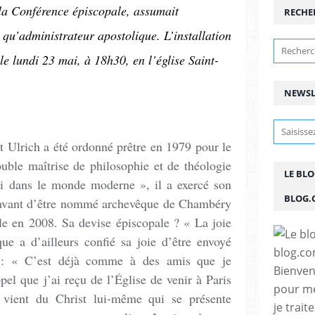
 la Conférence épiscopale, assumait
RECHE
 qu’administrateur apostolique. L’installation
e lundi 23 mai, à 18h30, en l’église Saint-
NEWSL
 Ulrich a été ordonné prêtre en 1979 pour le
uble maîtrise de philosophie et de théologie
LE BL
oi dans le monde moderne », il a exercé son
BLOG.
 avant d’être nommé archevêque de Chambéry
le en 2008. Sa devise épiscopale ? « La joie
ue a d’ailleurs confié sa joie d’être envoyé
is : « C’est déjà comme à des amis que je
Bienven
pel que j’ai reçu de l’Église de venir à Paris
pour me
 vient du Christ lui-même qui se présente
je trait