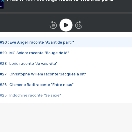
#30 : Eve Angeli raconte "Avant de partir"
#29 : MC Solaar raconte "Bouge de là"
28 : Lorie raconte "Je vais vite"
#27 : Christophe Willem raconte "Jacques a dit"
#26 : Chimène Badi raconte "Entre nous"
#25 : Indochine raconte "3e sexe"
#24 : Zaho raconte "C'est chelou"
#23 : Patrick Bruel raconte "Au café des délices"
#22 : Kyo raconte "Le chemin"