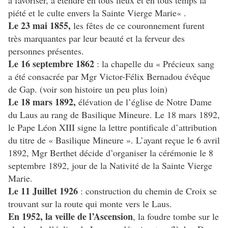
à favoriser, à étendre en tous lieux et en tous temps la
piété et le culte envers la Sainte Vierge Marie« .
Le 23 mai 1855,
les fêtes de ce couronnement furent
très marquantes par leur beauté et la ferveur des
personnes présentes.
Le 16 septembre 1862
: la chapelle du « Précieux sang
a été consacrée par Mgr Victor-Félix Bernadou évêque
de Gap. (voir son histoire un peu plus loin)
Le 18 mars 1892,
élévation de l’église de Notre Dame
du Laus au rang de Basilique Mineure. Le 18 mars 1892,
le Pape Léon XIII signe la lettre pontificale d’attribution
du titre de « Basilique Mineure ». L’ayant reçue le 6 avril
1892, Mgr Berthet décide d’organiser la cérémonie le 8
septembre 1892, jour de la Nativité de la Sainte Vierge
Marie.
Le 11 Juillet 1926
: construction du chemin de Croix se
trouvant sur la route qui monte vers le Laus.
En 1952, la veille de l’Ascension
, la foudre tombe sur le