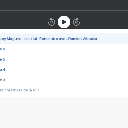
bey Maguire, c'est lui ! Rencontre avec Damien Witecka
e 6
e 5
e 4
e 3
s créatrices de la VF !
e 2
e 1
e Mektoub My Love arrive enfin ! Rencontre avec Shaïn Boumedine et Sal