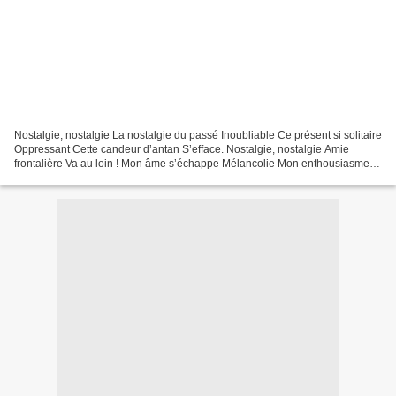
Nostalgie, nostalgie La nostalgie du passé Inoubliable Ce présent si solitaire
Oppressant Cette candeur d’antan S’efface. Nostalgie, nostalgie Amie
frontalière Va au loin ! Mon âme s’échappe Mélancolie Mon enthousiasme
s’envole La déprime L’amour, la...