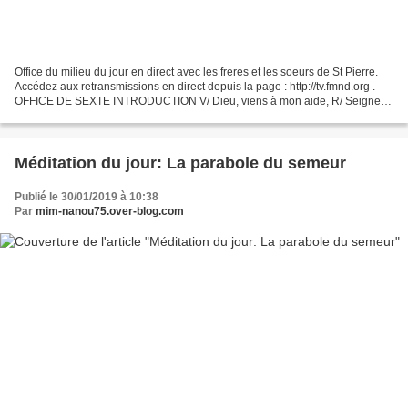
Office du milieu du jour en direct avec les freres et les soeurs de St Pierre.
Accédez aux retransmissions en direct depuis la page : http://tv.fmnd.org .
OFFICE DE SEXTE INTRODUCTION V/ Dieu, viens à mon aide, R/ Seigneur,
à notre secours. Gloire au...
Méditation du jour: La parabole du semeur
Publié le 30/01/2019 à 10:38
Par
mim-nanou75.over-blog.com