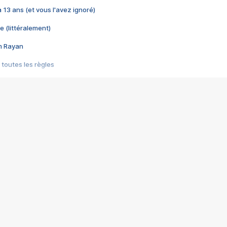
 a 13 ans (et vous l'avez ignoré)
e (littéralement)
im Rayan
 toutes les règles
s les jeux vidéo
us choquant de Rockstar ? - Le scandale BULLY
e plus moche de Steam
du RÊVE tourne au CAUCHEMAR
pendant 8 heures
it… à tort
umiliés par un jeu vidéo
ire - Final Fantasy 8