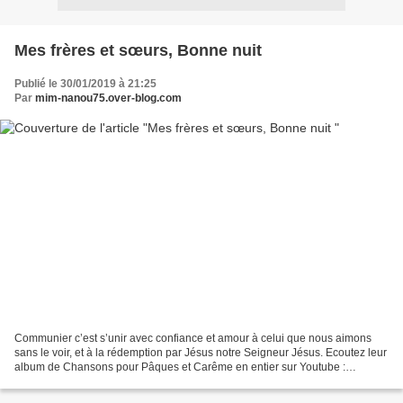
Mes frères et sœurs, Bonne nuit
Publié le 30/01/2019 à 21:25
Par
mim-nanou75.over-blog.com
Communier c’est s’unir avec confiance et amour à celui que nous aimons
sans le voir, et à la rédemption par Jésus notre Seigneur Jésus. Ecoutez leur
album de Chansons pour Pâques et Carême en entier sur Youtube :
http://bit.ly/2pBdsvt « Prière de Dante...