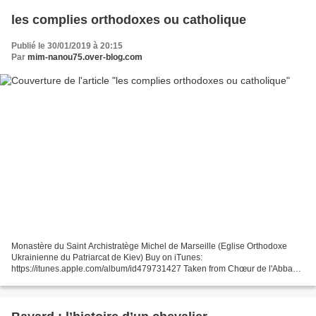
les complies orthodoxes ou catholique
Publié le 30/01/2019 à 20:15
Par
mim-nanou75.over-blog.com
Monastère du Saint Archistratège Michel de Marseille (Eglise Orthodoxe
Ukrainienne du Patriarcat de Kiev) Buy on iTunes:
https://itunes.apple.com/album/id479731427 Taken from Chœur de l'Abbaye
de Tamié " Office à l'Abbaye de Tamié: Mercredi (Louange au...