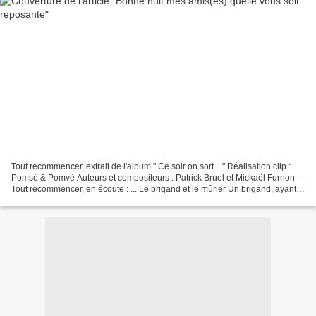
Tout recommencer, extrait de l'album " Ce soir on sort... " Réalisation clip :
Pomsé & Pomvé Auteurs et compositeurs : Patrick Bruel et Mickaël Furnon --
Tout recommencer, en écoute : ... Le brigand et le mûrier Un brigand, ayant
assassiné un homme sur...