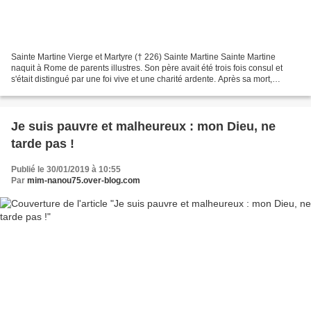
Sainte Martine Vierge et Martyre († 226) Sainte Martine Sainte Martine
naquit à Rome de parents illustres. Son père avait été trois fois consul et
s'était distingué par une foi vive et une charité ardente. Après sa mort,
Martine vendit ses biens et consacra...
Je suis pauvre et malheureux : mon Dieu, ne
tarde pas !
Publié le 30/01/2019 à 10:55
Par
mim-nanou75.over-blog.com