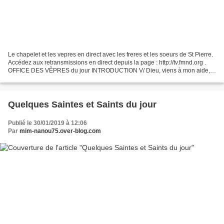
Le chapelet et les vepres en direct avec les freres et les soeurs de St Pierre.
Accédez aux retransmissions en direct depuis la page : http://tv.fmnd.org .
OFFICE DES VÊPRES du jour INTRODUCTION V/ Dieu, viens à mon aide,
R/ Seigneur, à notre secours....
Quelques Saintes et Saints du jour
Publié le 30/01/2019 à 12:06
Par
mim-nanou75.over-blog.com