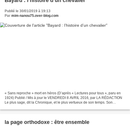
Bayard : l’histoire d’un chevalier
Publié le 30/01/2019 à 19:13
Par
mim-nanou75.over-blog.com
« Sans reproche » mort en héros (D’après « Lectures pour tous », paru en
1924) Publié / Mis à jour le VENDREDI 8 AVRIL 2016, par LA RÉDACTION
Le plus sage, dit la Chronique, et le plus vertueux de son temps. Son
honneur est d’avoir voulu que la guerre...
la page orthodoxe : être ensemble