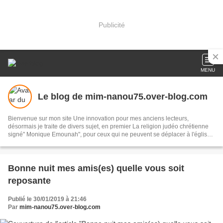
Publicité
MENU
Le blog de mim-nanou75.over-blog.com
Bienvenue sur mon site Une innovation pour mes anciens lecteurs,
désormais je traite de divers sujet, en premier La religion judéo chrétienne
signé" Monique Emounah", pour ceux qui ne peuvent se déplacer à l'églises
quelques soit la raison, et le lieu de leurs résidences ils peuvent suivre les
offices du jour, la politique (LR) et les infos, la poésie et les arts en général.
Mes écrits, signé (Alumacom) également mes promos de mes dernières
parutions et quelquefois un rappel pour mes anciens écrits. Merci de votre
Bonne nuit mes amis(es) quelle vous soit
attention,
reposante
Publié le 30/01/2019 à 21:46
Par
mim-nanou75.over-blog.com