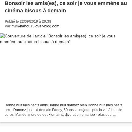
Bonsoir les amis(es), ce soir je vous emmène au
cinéma bisous à demain
Publié le 22/09/2019 à 20:38
Par
mim-nanou75.over-blog.com
Bonne nuit mes petits amis Bonne nuit dormez bien Bonne nuit mes petits
amis Dormez jusqu'à demain Fanny, 60ans, a toujours pris la vie à bras le
corps. Mariée, mère de deux enfants, divorcée, remariée - plus pour
longtemps - la voilà qui revient s'installer...