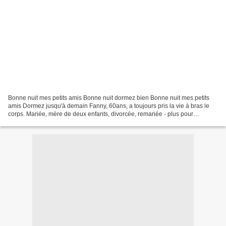
Bonne nuit mes petits amis Bonne nuit dormez bien Bonne nuit mes petits
amis Dormez jusqu'à demain Fanny, 60ans, a toujours pris la vie à bras le
corps. Mariée, mère de deux enfants, divorcée, remariée - plus pour
longtemps - la voilà qui revient s'installer...