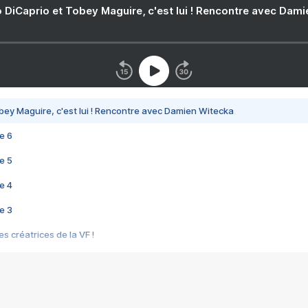
 DiCaprio et Tobey Maguire, c'est lui ! Rencontre avec Dam
bey Maguire, c'est lui ! Rencontre avec Damien Witecka
e 6
e 5
e 4
e 3
s créatrices de la VF !
e 2
e 1