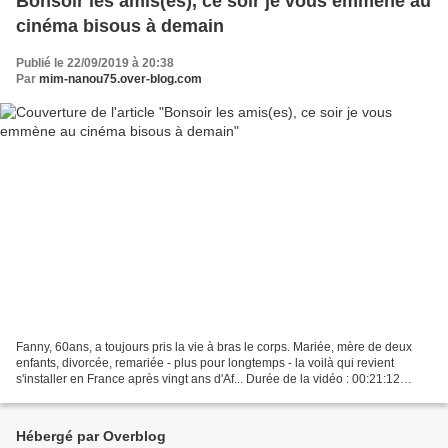
Bonsoir les amis(es), ce soir je vous emmène au
cinéma bisous à demain
Publié le 22/09/2019 à 20:38
Par
mim-nanou75.over-blog.com
Fanny, 60ans, a toujours pris la vie à bras le corps. Mariée, mère de deux
enfants, divorcée, remariée - plus pour longtemps - la voilà qui revient
s'installer en France après vingt ans d'Af... Durée de la vidéo : 00:21:12
Format du fichier : .Mp4 21...
Hébergé par Overblog