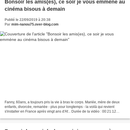
Bonsoir les amis(es), ce soir je vous emmène au
cinéma bisous à demain
Publié le 22/09/2019 à 20:38
Par
mim-nanou75.over-blog.com
Fanny, 60ans, a toujours pris la vie à bras le corps. Mariée, mère de deux
enfants, divorcée, remariée - plus pour longtemps - la voilà qui revient
s'installer en France après vingt ans d'Af... Durée de la vidéo : 00:21:12
Format du fichier : .Mp4 21...