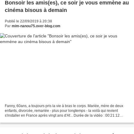
Bonsoir les amis(es), ce soir je vous emmène au
cinéma bisous à demain
Publié le 22/09/2019 à 20:38
Par
mim-nanou75.over-blog.com
Fanny, 60ans, a toujours pris la vie à bras le corps. Mariée, mère de deux
enfants, divorcée, remariée - plus pour longtemps - la voilà qui revient
s'installer en France après vingt ans d'Af... Durée de la vidéo : 00:21:12
Format du fichier : .Mp4 21...