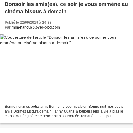
Bonsoir les amis(es), ce soir je vous emmène au
cinéma bisous à demain
Publié le 22/09/2019 à 20:38
Par
mim-nanou75.over-blog.com
Bonne nuit mes petits amis Bonne nuit dormez bien Bonne nuit mes petits
amis Dormez jusqu'à demain Fanny, 60ans, a toujours pris la vie à bras le
corps. Mariée, mère de deux enfants, divorcée, remariée - plus pour
longtemps - la voilà qui revient s'installer...