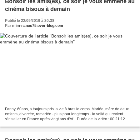
Bonsoir les amis(es), ce soir je vous emmène au
cinéma bisous à demain
Publié le 22/09/2019 à 20:38
Par
mim-nanou75.over-blog.com
Fanny, 60ans, a toujours pris la vie à bras le corps. Mariée, mère de deux
enfants, divorcée, remariée - plus pour longtemps - la voilà qui revient
s'installer en France après vingt ans d'Af... Durée de la vidéo : 00:21:12
Format du fichier : .Mp4 21...