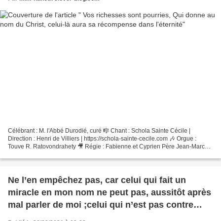
Célébrant : M. l'Abbé Durodié, curé 🎼 Chant : Schola Sainte Cécile |
Direction : Henri de Villiers | https://schola-sainte-cecile.com 🎶 Orgue :
Touve R. Ratovondrahety 🎥 Régie : Fabienne et Cyprien Père Jean-Marcel
Rossini LECTURES DE LA MESSE PREMIÈRE...
Ne l’en empêchez pas, car celui qui fait un
miracle en mon nom ne peut pas, aussitôt après
mal parler de moi ;celui qui n’est pas contre
nous est pour nous