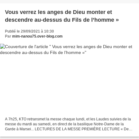
Vous verrez les anges de Dieu monter et
descendre au-dessus du Fils de l’homme »
Publié le 29/09/2021 à 10:30
Par
mim-nanou75.over-blog.com
A 7h25, KTO retransmet la messe chaque lundi, et les Laudes suivies de la
messe du mardi au samedi, en direct de la basilique Notre-Dame de la
Garde à Marsei... LECTURES DE LA MESSE PREMIÈRE LECTURE « Des
millions d’êtres le servaient » (Dn 7, 9-10.13-14)...