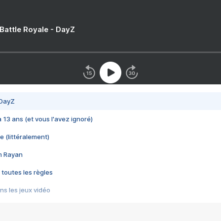
 Battle Royale - DayZ
 DayZ
 a 13 ans (et vous l'avez ignoré)
e (littéralement)
im Rayan
 toutes les règles
s les jeux vidéo
us choquant de Rockstar ? - Le scandale BULLY