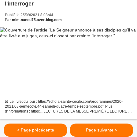
l'interroger
Publié le 25/09/2021 à 08:44
Par
mim-nanou75.over-blog.com
📖 Le livret du jour : https://schola-sainte-cecile.com/programmes/2020-
2021/08-pentecote/44-samedi-quatre-temps-septembre.pdfℹ️ Plus
d'informations : https:... LECTURES DE LA MESSE PREMIÈRE LECTURE «
Voici que je viens, j’habiterai au milieu de toi »...
< Page précédente
Page suivante >