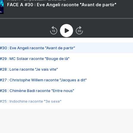
FACE A #30 : Eve Angeli raconte "Avant de partir"
#30 : Eve Angeli raconte "Avant de partir"
#29 : MC Solaar raconte "Bouge de là"
28 : Lorie raconte "Je vais vite"
#27 : Christophe Willem raconte "Jacques a dit"
#26 : Chimène Badi raconte "Entre nous"
#25 : Indochine raconte "3e sexe"
#24 : Zaho raconte "C'est chelou"
#23 : Patrick Bruel raconte "Au café des délices"