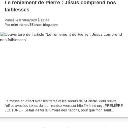
Le reniement de Pierre : Jésus comprend nos
faiblesses
Publié le 07/04/2020 à 11:44
Par
mim-nanou75.over-blog.com
La messe en direct avec les freres et les soeurs de St Pierre. Pour suivre
l'office avec les textes du jour, rendez-vous sur http://tv.fmnd.org . PREMIÈRE
LECTURE « Je fais de toi la lumière des nations, pour que mon salut
parvienne jusqu’aux extrémités...