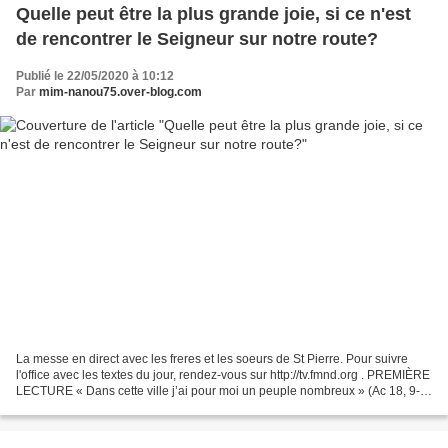
Quelle peut être la plus grande joie, si ce n'est
de rencontrer le Seigneur sur notre route?
Publié le 22/05/2020 à 10:12
Par
mim-nanou75.over-blog.com
La messe en direct avec les freres et les soeurs de St Pierre. Pour suivre
l'office avec les textes du jour, rendez-vous sur http://tv.fmnd.org . PREMIÈRE
LECTURE « Dans cette ville j’ai pour moi un peuple nombreux » (Ac 18, 9-
18) À Corinthe, une nuit,...