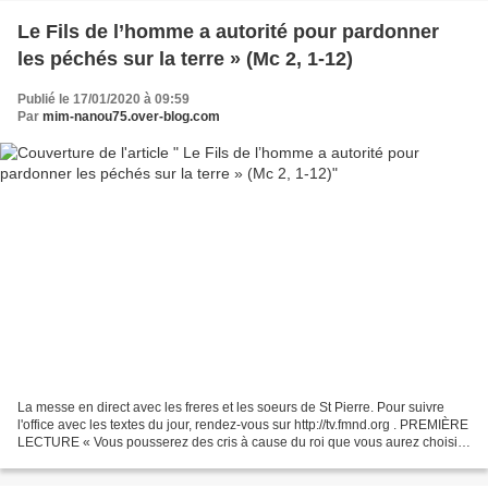
Le Fils de l’homme a autorité pour pardonner
les péchés sur la terre » (Mc 2, 1-12)
Publié le 17/01/2020 à 09:59
Par
mim-nanou75.over-blog.com
La messe en direct avec les freres et les soeurs de St Pierre. Pour suivre
l'office avec les textes du jour, rendez-vous sur http://tv.fmnd.org . PREMIÈRE
LECTURE « Vous pousserez des cris à cause du roi que vous aurez choisi,
mais le Seigneur ne vous...