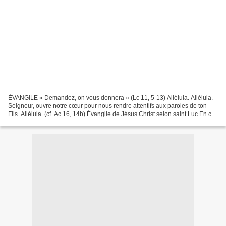
ÉVANGILE « Demandez, on vous donnera » (Lc 11, 5-13) Alléluia. Alléluia.
Seigneur, ouvre notre cœur pour nous rendre attentifs aux paroles de ton
Fils. Alléluia. (cf. Ac 16, 14b) Évangile de Jésus Christ selon saint Luc En ce
temps-là, Jésus disait à...