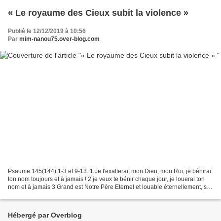
« Le royaume des Cieux subit la violence »
Publié le 12/12/2019 à 10:56
Par
mim-nanou75.over-blog.com
Psaume 145(144),1-3 et 9-13. 1 Je t'exalterai, mon Dieu, mon Roi, je bénirai
ton nom toujours et à jamais ! 2 je veux te bénir chaque jour, je louerai ton
nom et à jamais 3 Grand est Notre Père Eternel et louable éternellement, sa
grandeur est sans commune...
Hébergé par Overblog