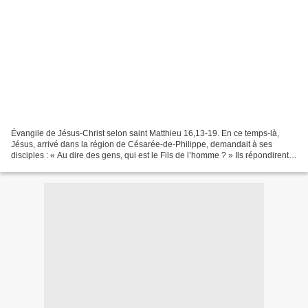
Évangile de Jésus-Christ selon saint Matthieu 16,13-19. En ce temps-là,
Jésus, arrivé dans la région de Césarée-de-Philippe, demandait à ses
disciples : « Au dire des gens, qui est le Fils de l’homme ? » Ils répondirent :
« Pour les uns, Jean le Baptiste...