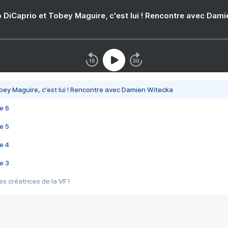
 DiCaprio et Tobey Maguire, c'est lui ! Rencontre avec Dam
bey Maguire, c'est lui ! Rencontre avec Damien Witecka
e 6
e 5
e 4
e 3
s créatrices de la VF !
e 2
e 1