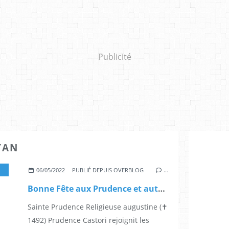
Publicité
TAN
,
SAINT JACQUES CHASTAN
,
SAINT PIERRE NOLASQUE
,
SAINT JEAN 
06/05/2022
PUBLIÉ DEPUIS OVERBLOG
…
Bonne Fête aux Prudence et autres fêtes du 6 mai
Sainte Prudence Religieuse augustine (✝
1492) Prudence Castori rejoignit les