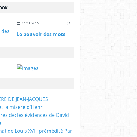
OOK
14/11/2015
…
Le pouvoir des mots
ÈRE DE JEAN-JACQUES
et la misère d'Henri
tres de: les évidences de David
al
nat de Louis XVI : prémédité Par