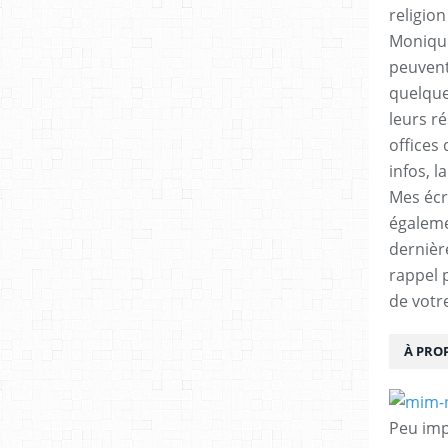
religio
Monique
peuvent
quelques
leurs ré
offices 
infos, l
Mes écr
égalem
dernièr
rappel 
de votr
À PRO
Peu impo