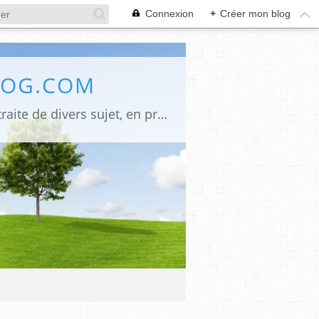
Connexion
+
Créer mon blog
LOG.COM
Bienvenue sur mon site Une innovation pour mes anciens lecteurs, désormais je traite de divers sujet, en premier La religion judéo chrétienne signé" Monique Emounah", pour ceux qui ne peuvent se déplacer à l'églises quelques soit la raison, et le lieu de leurs résidences ils peuvent suivre les offices du jour, la politique (LR) et les infos, la poésie et les arts en général. Mes écrits, signé (Alumacom) également mes promos de mes dernières parutions et quelquefois un rappel pour mes anciens écrits. Merci de votre attention,