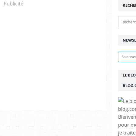
Publicité
RECHE
NEWSL
LE BL
BLOG.
Bienven
pour me
je trait