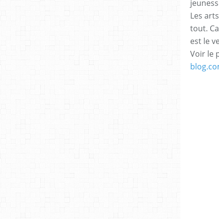
jeuness
Les arts
tout. C
est le v
Voir le 
blog.c