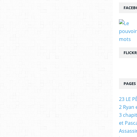
FACEB
FLICKR
PAGES
23 LE P
2 Ryan 
3 chapi
et Pasc
Assassi