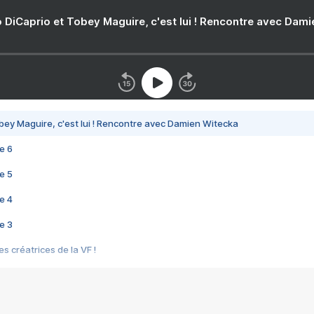
 DiCaprio et Tobey Maguire, c'est lui ! Rencontre avec Dam
bey Maguire, c'est lui ! Rencontre avec Damien Witecka
e 6
e 5
e 4
e 3
s créatrices de la VF !
e 2
e 1