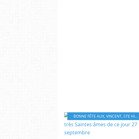
BONNE FÊTE AUX
,
VINCENT
,
STE HILTRUDE