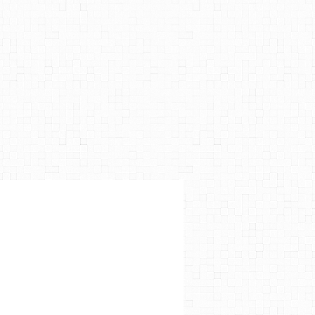
A,
,
SAINT VINCENT PALLOTTI
,
AUTRES FÊTES DU JOUR