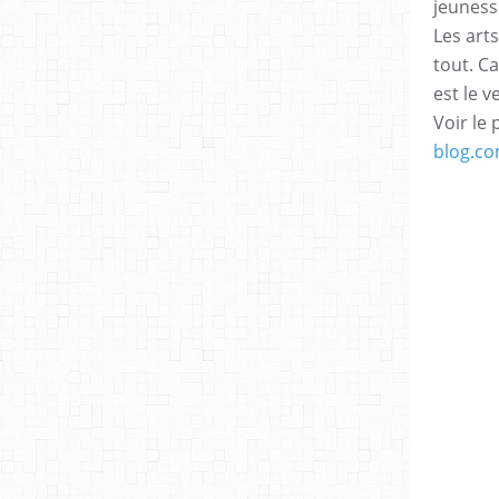
jeuness
Les arts
tout. C
est le v
Voir le 
blog.c