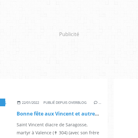
Publicité
,
SAINTS TIMOTHÉE ET TITE
,
JUANA DE LA CONCEPCIÓN SÁNCHEZ GARCÍ
22/01/2022
PUBLIÉ DEPUIS OVERBLOG
…
Bonne fête aux Vincent et autres Saints du 22 janvier
Saint Vincent diacre de Saragosse,
martyr à Valence (✝ 304) (avec son frère