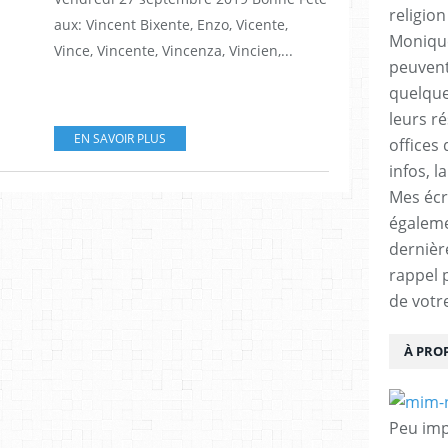
religio
aux: Vincent Bixente, Enzo, Vicente,
Monique
Vince, Vincente, Vincenza, Vincien,...
peuvent
quelques
leurs ré
EN SAVOIR PLUS
offices 
infos, l
Mes écr
égalem
dernièr
rappel 
de votr
À PRO
Peu impo