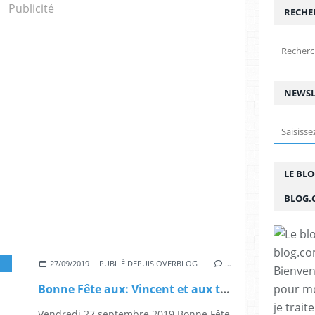
Publicité
RECHE
NEWSL
LE BL
BLOG.
27/09/2019
PUBLIÉ DEPUIS OVERBLOG
…
Bienven
pour me
Bonne Fête aux: Vincent et aux très Saintes âmes de ce jour 27 septembre
je trait
Vendredi 27 septembre 2019 Bonne Fête