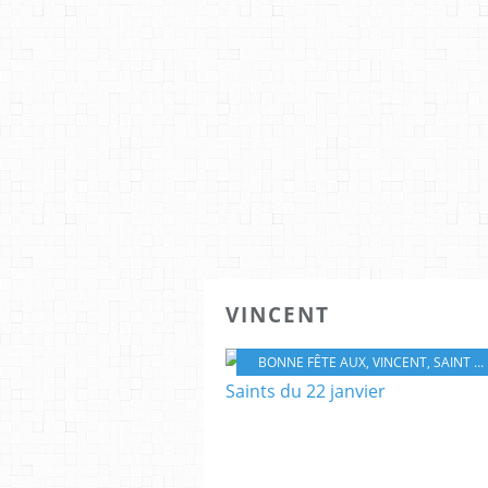
VINCENT
BONNE FÊTE AUX
,
VINCENT
,
SAINT VINCENT