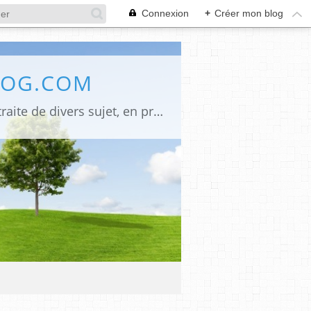
Connexion
+
Créer mon blog
LOG.COM
Bienvenue sur mon site Une innovation pour mes anciens lecteurs, désormais je traite de divers sujet, en premier La religion judéo chrétienne signé" Monique Emounah", pour ceux qui ne peuvent se déplacer à l'églises quelques soit la raison, et le lieu de leurs résidences ils peuvent suivre les offices du jour, la politique (LR) et les infos, la poésie et les arts en général. Mes écrits, signé (Alumacom) également mes promos de mes dernières parutions et quelquefois un rappel pour mes anciens écrits. Merci de votre attention,